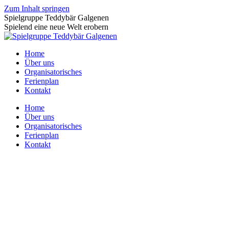
Zum Inhalt springen
Spielgruppe Teddybär Galgenen
Spielend eine neue Welt erobern
Home
Über uns
Organisatorisches
Ferienplan
Kontakt
Home
Über uns
Organisatorisches
Ferienplan
Kontakt